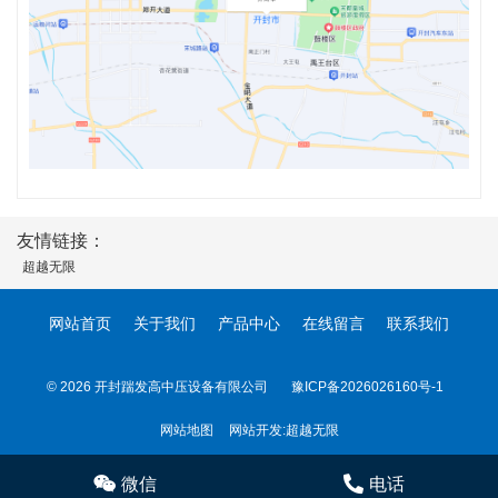
友情链接：
超越无限
网站首页
关于我们
产品中心
在线留言
联系我们
© 2026 开封踹发高中压设备有限公司
豫ICP备2026026160号-1
网站地图
网站开发
:
超越无限
微信
电话