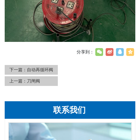
分享到：
下一篇：
自动再循环阀
上一篇：
刀闸阀
联系我们