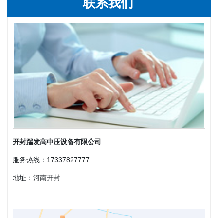
联系我们
开封踹发高中压设备有限公司
服务热线：17337827777
地址：河南开封