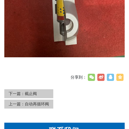
分享到：
下一篇：
截止阀
上一篇：
自动再循环阀