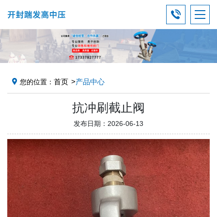
首页
产品中心
您的位置：
抗冲刷截止阀
发布日期：2026-06-13