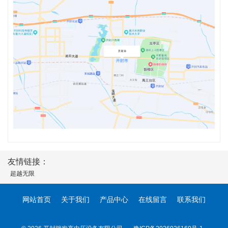
友情链接：
超越无限
网站首页
关于我们
产品中心
在线留言
联系我们